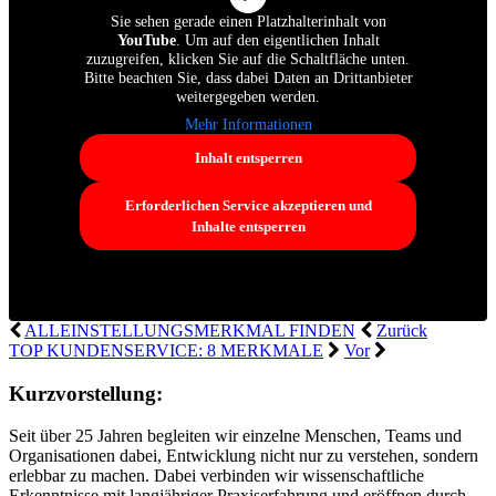
Sie sehen gerade einen Platzhalterinhalt von
YouTube
. Um auf den eigentlichen Inhalt
zuzugreifen, klicken Sie auf die Schaltfläche unten.
Bitte beachten Sie, dass dabei Daten an Drittanbieter
weitergegeben werden.
Mehr Informationen
Inhalt entsperren
Erforderlichen Service akzeptieren und
Inhalte entsperren
ALLEINSTELLUNGSMERKMAL FINDEN
Zurück
TOP KUNDENSERVICE: 8 MERKMALE
Vor
Seitenende
Kurzvorstellung:
weiterer
Seit über 25 Jahren begleiten wir einzelne Menschen, Teams und
Inhalt
Organisationen dabei, Entwicklung nicht nur zu verstehen, sondern
erlebbar zu machen. Dabei verbinden wir wissenschaftliche
Erkenntnisse mit langjähriger Praxiserfahrung und eröffnen durch